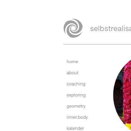
Zum
Inhalt
selbstrealis
springen
Suche
nach:
home
about
coaching
exploring
geometry
inner.body
kalender