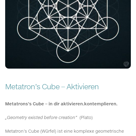
Metatron’s Cube – Aktivieren
Metatrons’s Cube – in dir aktivieren.kontemplieren.
„Geometry existed before creation“
(Plato)
Metatron’s Cube (Würfel) ist eine komplexe geometrische