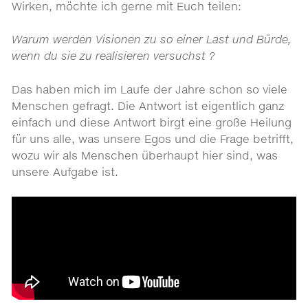
Wirken, möchte ich gerne mit Euch teilen:
Warum werden Visionen zu so einer Last und Bürde,
wenn du sie zu realisieren versuchst ?
Das haben mich im Laufe der Jahre schon so viele
Menschen gefragt. Die Antwort ist eigentlich ganz
einfach und diese Antwort birgt eine große Heilung
für uns alle, was unsere Egos und die Frage betrifft,
wozu wir als Menschen überhaupt hier sind, was
unsere Aufgabe ist.