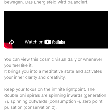
bewegen. Das Energiefeld wird balanciert.
You can view this cosmic visual daily or whenever
you feel like it.
It brings you into a meditative state and activates
your inner clarity and creativity.
Keep your fokus on the infinite lightpoint: The
double phi spirals are spinning inwards (generation
+); spinning outwards (consumption -); zero point
pulsation (conservation 0).