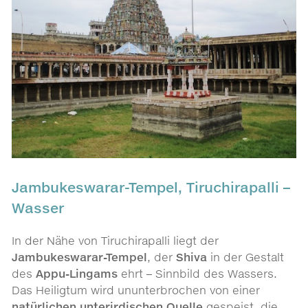
Jambukeswarar-Tempel, Tiruchirapalli –
Wasser
In der Nähe von Tiruchirapalli liegt der
Jambukeswarar-Tempel
, der
Shiva
in der Gestalt
des
Appu-Lingams
ehrt – Sinnbild des Wassers.
Das Heiligtum wird ununterbrochen von einer
natürlichen unterirdischen Quelle
gespeist, die