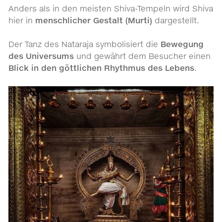
Anders als in den meisten Shiva-Tempeln wird Shiva
hier in
menschlicher Gestalt (Murti)
dargestellt.
Der Tanz des Nataraja symbolisiert die
Bewegung
des Universums
und gewährt dem Besucher einen
Blick in den göttlichen Rhythmus des Lebens
.